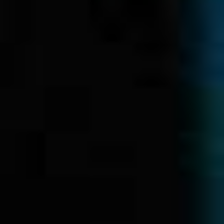
GIẢI PHÁP THU THẬP
VÀ PHÂN TÍCH
PHẢN HỒI CỦA KHÁCH
HÀNG