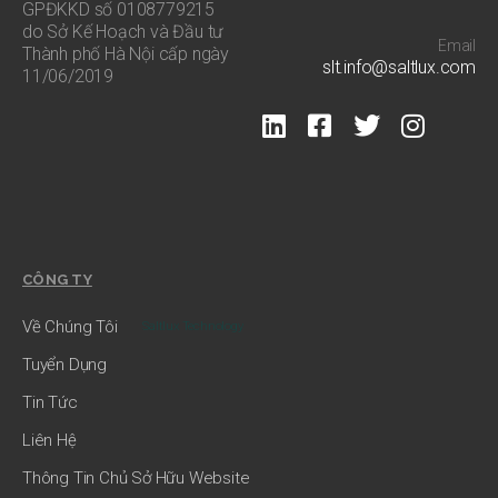
GPĐKKD số 0108779215
do Sở Kế Hoạch và Đầu tư
Email
Thành phố Hà Nội cấp ngày
slt.info@saltlux.com
11/06/2019
CÔNG TY
Về Chúng Tôi
Saltlux Technology
Tuyển Dụng
Tin Tức
Liên Hệ
Thông Tin Chủ Sở Hữu Website