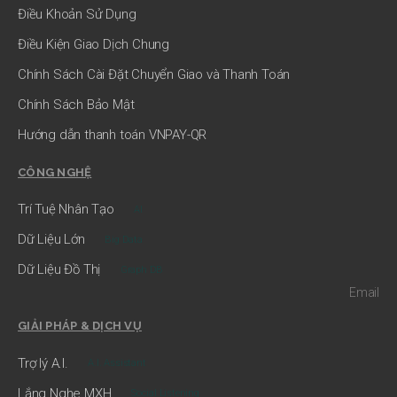
Điều Khoản Sử Dụng
Điều Kiện Giao Dịch Chung
Chính Sách Cài Đặt Chuyển Giao và Thanh Toán
Chính Sách Bảo Mật
Hướng dẫn thanh toán VNPAY-QR
CÔNG NGHỆ
Trí Tuệ Nhân Tạo
AI
Dữ Liệu Lớn
Big Data
Dữ Liệu Đồ Thị
Graph DB
Email
GIẢI PHÁP & DỊCH VỤ
Trợ lý A.I.
A.I. Assistant
Lắng Nghe MXH
Social Listening